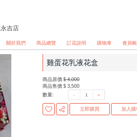
苑永吉店
關於我們
商品總覽
訂花說明
購物車
會員帳
雞蛋花乳液花盒
商品原價
$ 4,000
商品售價
$ 3,500
數量:
-
+
立即購買
加入購