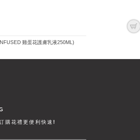
INFUSED 雞蛋花護膚乳液250ML)
G
e訂購花禮更便利快速!