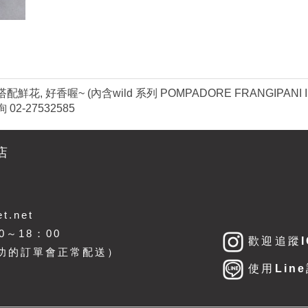
 好香喔~ (內含wild 系列 POMPADORE FRANGIPANI 
-27532585
店
t.net
～18：00
歡迎追蹤I
功的訂單會正常配送）
使用Lin