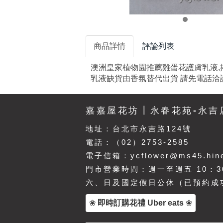
商品詳情
評論列表
澳洲皇家植物園推薦雞蛋花護膚乳液,搭配鮮花,
乳液缺貨由香氛替代出貨 請先電話洽詢 02
嘉嘉屋花坊┃永春花苑-永吉
地址：
台北市永吉路124號
電話：（02）2753-2585
電子信箱：ycflower@ms45.hine
門市營業時間：週一至週五 10：30
六、日及國定假日公休（已預約成
❀
即時訂購花禮 Uber eats
❀