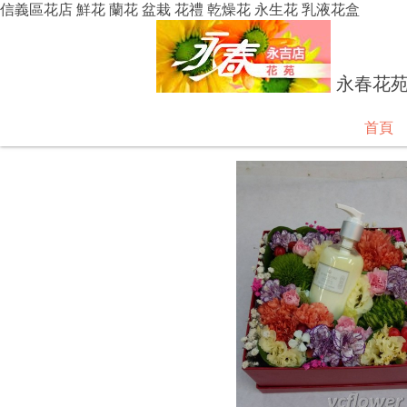
信義區花店 鮮花 蘭花 盆栽 花禮 乾燥花 永生花 乳液花盒
永春花
首頁