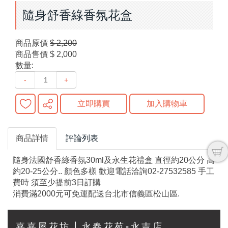
隨身舒香綠香氛花盒
商品原價
$ 2,200
商品售價
$ 2,000
數量:
-
+
立即購買
加入購物車
商品詳情
評論列表
隨身法國舒香綠香氛30ml及永生花禮盒 直徑約20公分 高
約20-25公分.. 顏色多樣 歡迎電話洽詢02-27532585 手工
費時 須至少提前3日訂購
消費滿2000元可免運配送台北市信義區松山區.
嘉嘉屋花坊┃永春花苑-永吉店