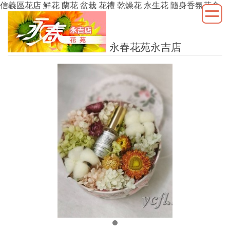
信義區花店 鮮花 蘭花 盆栽 花禮 乾燥花 永生花 隨身香氛花盒
永春花苑永吉店