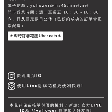
電子信箱：ycflower@ms45.hinet.net
門市營業時間：週一至週五 10：30～18：00
六、日及國定假日公休（已預約成功的訂單會正
常配送）
❀
即時訂購花禮 Uber eats
❀
歡迎追蹤IG
使用Line訂購花禮更便利快速!
本花苑保留接單與否的權利 / 新訊: 官方LINE
ID為
@ycflower
歡迎加入好友喔!