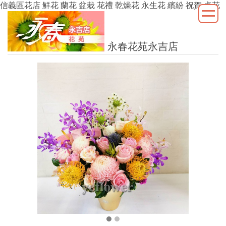
信義區花店 鮮花 蘭花 盆栽 花禮 乾燥花 永生花 繽紛 祝賀 桌花
永春花苑永吉店