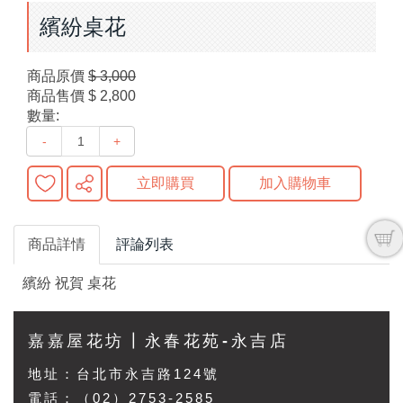
繽紛桌花
商品原價
$ 3,000
商品售價
$ 2,800
數量:
-
+
立即購買
加入購物車
商品詳情
評論列表
繽紛 祝賀 桌花
嘉嘉屋花坊┃永春花苑-永吉店
地址：
台北市永吉路124號
電話：（02）2753-2585